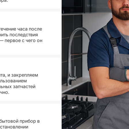
течение часа после
нить последствия
— первое с чего он
та, и закрепляем
ользованием
ьных запчастей
чно.
 бытовой прибор в
сстановлении