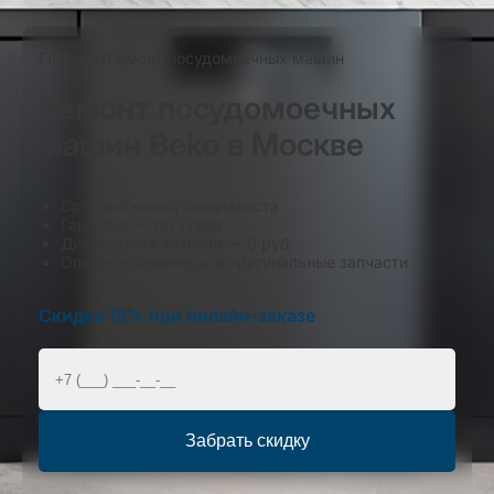
Главная
/
Ремонт посудомоечных машин
Ремонт посудомоечных
машин Beko в Москве
Срочный выезд специалиста
Гарантия — до 1 года
Диагностика техники — 0 руб.
Опытные инженеры и оригинальные запчасти
Скидка 15% при онлайн-заказе
Забрать скидку