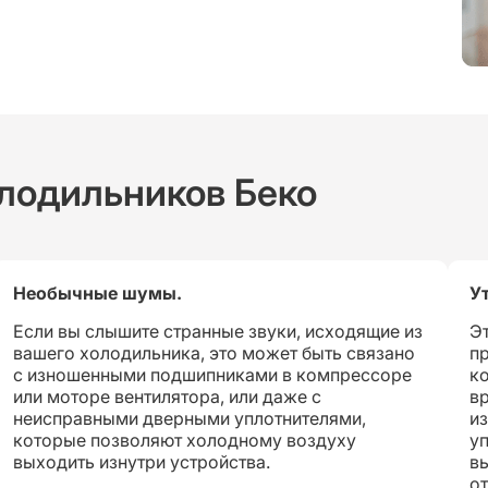
лодильников Беко
Необычные шумы.
У
Если вы слышите странные звуки, исходящие из
Э
вашего холодильника, это может быть связано
п
с изношенными подшипниками в компрессоре
ко
или моторе вентилятора, или даже с
в
неисправными дверными уплотнителями,
и
которые позволяют холодному воздуху
уп
выходить изнутри устройства.
вы
от