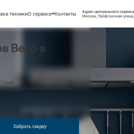
Адрес центрального сервиса
вка техники
О сервисе
Контакты
Москва, Профсоюзная улица,
в Beko в
1 года
еры и оригинальные запчасти
Забрать скидку