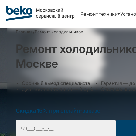
Ремонт техники
Устано
Главная
/
Ремонт холодильников
Ремонт холодильнико
Москве
Срочный выезд специалиста
Гарантия — до 
Диагностика техники — 0 руб.
Опытные инжен
Скидка 15% при онлайн-заказе