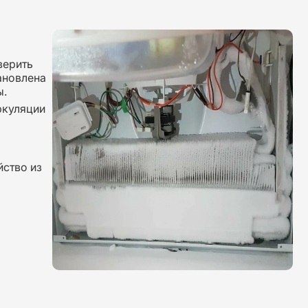
верить
ановлена
ы.
ркуляции
ство из