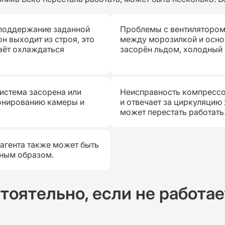
 поддержание заданной
Проблемы с вентилятором
н выходит из строя, это
между морозилкой и основ
таёт охлаждаться
засорён льдом, холодный 
истема засорена или
Неисправность компрессо
онированию камеры и
и отвечает за циркуляцию 
может перестать работать
дагента также может быть
жным образом.
тоятельно, если не работае