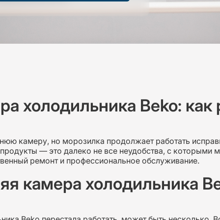
ера холодильника Beko: как
нюю камеру, но морозилка продолжает работать исправн
продукты — это далеко не все неудобства, с которыми 
твенный ремонт и профессиональное обслуживание.
няя камера холодильника B
ика Beko перестала работать, может быть несколько. В