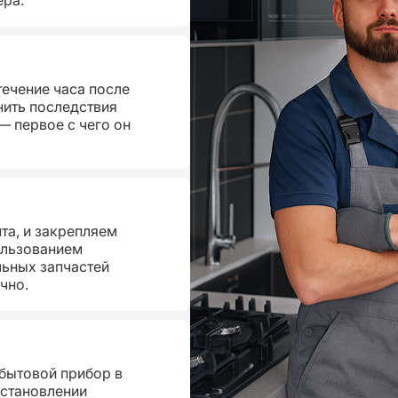
течение часа после
нить последствия
— первое с чего он
та, и закрепляем
ользованием
ьных запчастей
чно.
 бытовой прибор в
сстановлении